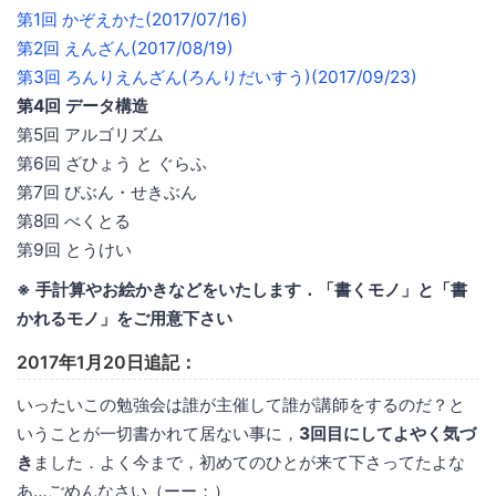
第1回 かぞえかた(2017/07/16)
第2回 えんざん(2017/08/19)
第3回 ろんりえんざん(ろんりだいすう)(2017/09/23)
第4回 データ構造
第5回 アルゴリズム
第6回 ざひょう と ぐらふ
第7回 びぶん・せきぶん
第8回 べくとる
第9回 とうけい
※ 手計算やお絵かきなどをいたします．「書くモノ」と「書
かれるモノ」をご用意下さい
2017年1月20日追記：
いったいこの勉強会は誰が主催して誰が講師をするのだ？と
いうことが一切書かれて居ない事に，
3回目にしてよやく気づ
き
ました．よく今まで，初めてのひとが来て下さってたよな
あ…ごめんなさい（ーー；）